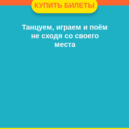
КУПИТЬ БИЛЕТЫ
Танцуем, играем и поём
Каждый ребенок —
Большой экран как
Действие
не сходя со своего
не ограничивается
видео-декорация
участник
приключений
сценой
места